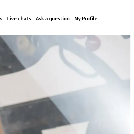
s
Live chats
Ask a question
My Profile