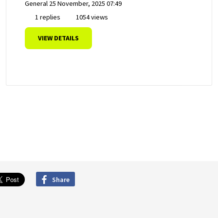
General
25 November, 2025 07:49
1 replies
1054 views
VIEW DETAILS
Share