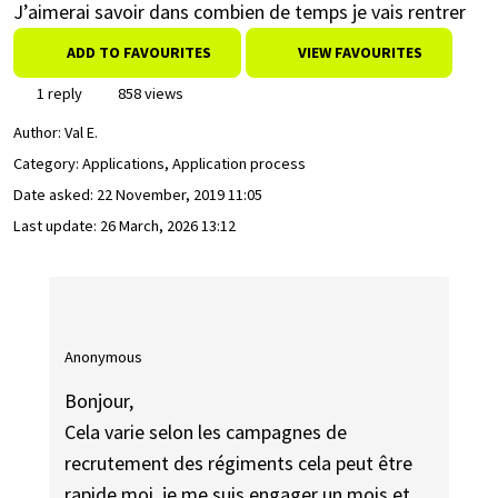
J’aimerai savoir dans combien de temps je vais rentrer
ADD TO FAVOURITES
VIEW FAVOURITES
1 reply
858 views
Author:
Val E.
Category: Applications, Application process
Date asked:
22 November, 2019 11:05
Last update:
26 March, 2026 13:12
Anonymous
Bonjour,
Cela varie selon les campagnes de
recrutement des régiments cela peut être
rapide moi, je me suis engager un mois et