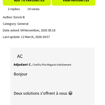
ADD TO FAVOURITES
VIEW FAVOURITES
2 replies
10 views
Author:
Enrick B.
Category: General
Date asked:
04 November, 2025 05:16
Last update:
12 March, 2026 20:57
AC
Adjudant C.
Chef Du Plot Magasin Habillement
Bonjour
Deux solutions s’offrent à vous 😀