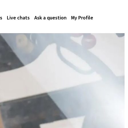
s
Live chats
Ask a question
My Profile