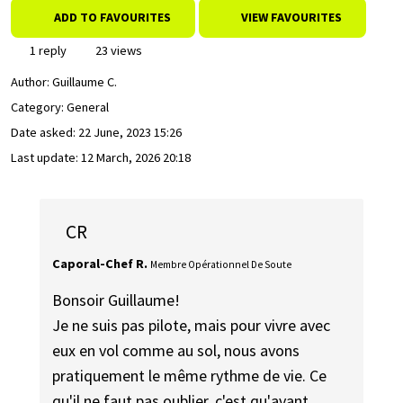
ADD TO FAVOURITES
VIEW FAVOURITES
1 reply
23 views
Author:
Guillaume C.
Category: General
Date asked:
22 June, 2023 15:26
Last update:
12 March, 2026 20:18
CR
Caporal-Chef R.
Membre Opérationnel De Soute
Bonsoir Guillaume!
Je ne suis pas pilote, mais pour vivre avec
eux en vol comme au sol, nous avons
pratiquement le même rythme de vie. Ce
qu'il ne faut pas oublier, c'est qu'avant