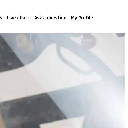
s
Live chats
Ask a question
My Profile