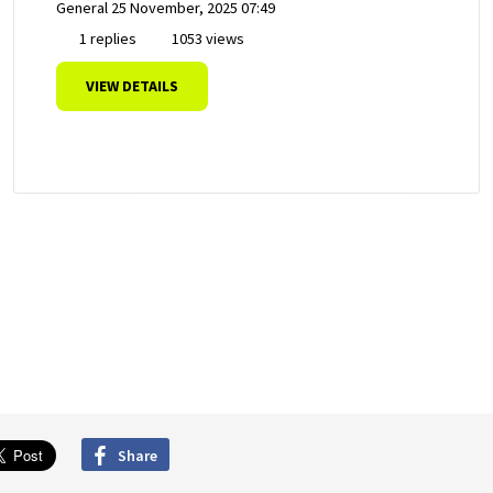
General
25 November, 2025 07:49
1 replies
1053 views
VIEW DETAILS
Share