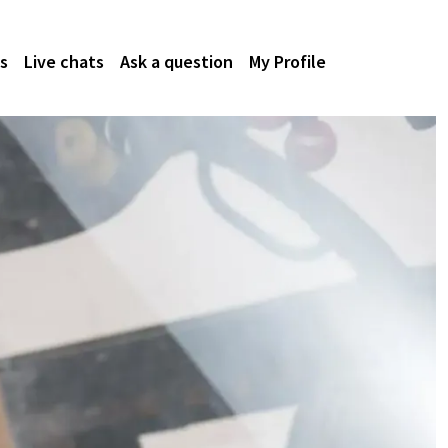
s
Live chats
Ask a question
My Profile